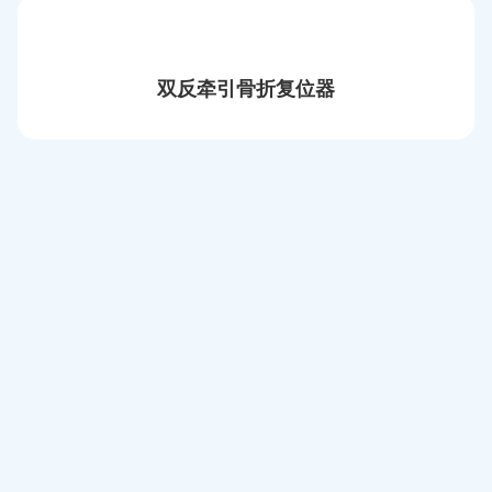
脊柱内窥镜
富血小板血浆治疗耗材
双反牵引骨折复位器
负压引流耗材