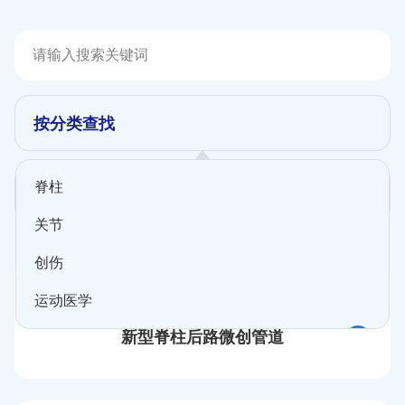
按分类查找
脊柱
按科室筛选
关节
创伤
运动医学
新型脊柱后路微创管道
骨科器械
骨修复材料