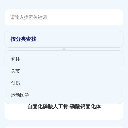
按分类查找
脊柱
按科室筛选
关节
创伤
运动医学
自固化磷酸人工骨-磷酸钙固化体
骨科器械
骨修复材料