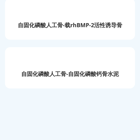
脊柱内窥镜
富血小板血浆治疗耗材
自固化磷酸人工骨-载rhBMP-2活性诱导骨
负压引流耗材
自固化磷酸人工骨-自固化磷酸钙骨水泥